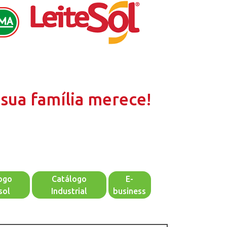
sua família merece!
ogo
Catálogo
E-
sol
Industrial
business