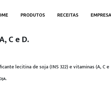
OME
PRODUTOS
RECEITAS
EMPRES
, C e D.
cante lecitina de soja (INS 322) e vitaminas (A, C e 
OJA.