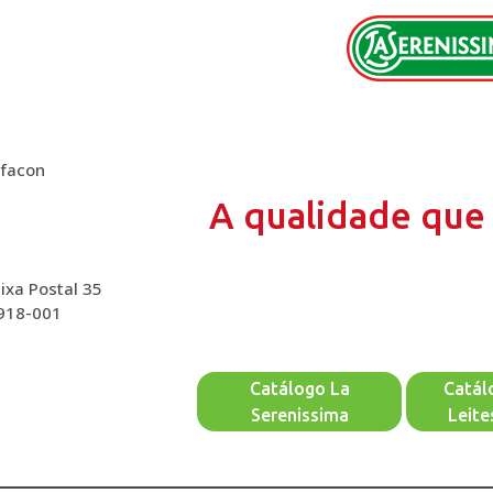
lfacon
A qualidade que 
ixa Postal 35
2918-001
Catálogo La
Catál
Serenissima
Leite