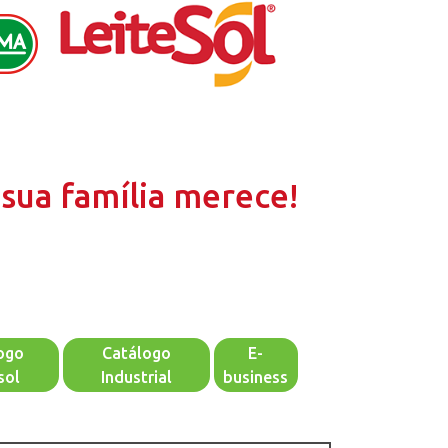
sua família merece!
ogo
Catálogo
E-
sol
Industrial
business