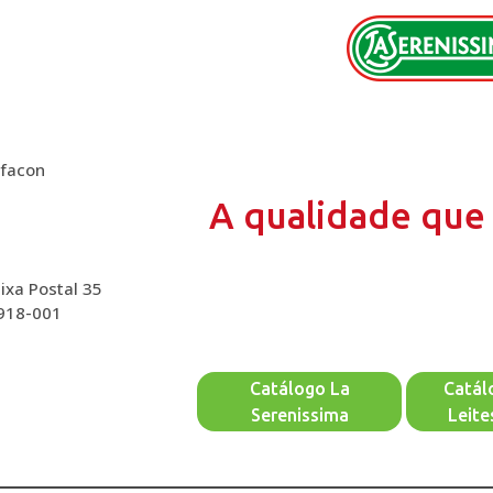
lfacon
A qualidade que 
ixa Postal 35
2918-001
Catálogo La
Catál
Serenissima
Leite